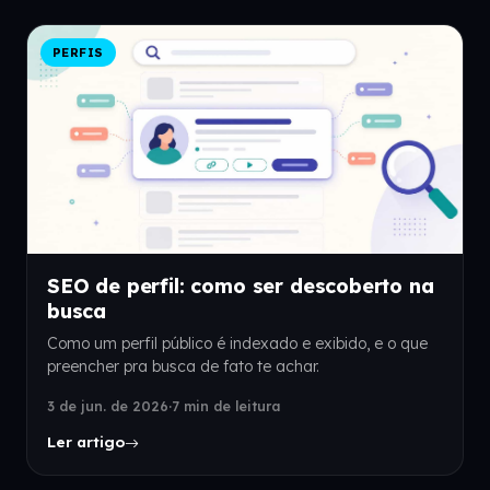
PERFIS
SEO de perfil: como ser descoberto na
busca
Como um perfil público é indexado e exibido, e o que
preencher pra busca de fato te achar.
3 de jun. de 2026
·
7 min de leitura
Ler artigo