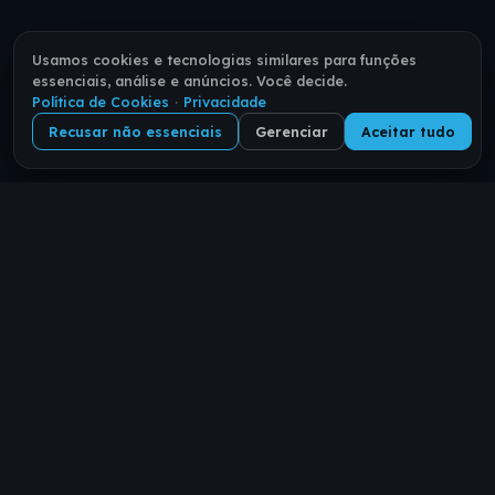
Usamos cookies e tecnologias similares para funções
essenciais, análise e anúncios. Você decide.
Política de Cookies
·
Privacidade
Recusar não essenciais
Gerenciar
Aceitar tudo
Sua identidade digital. Um link.
Recompensas reais.
PRODUTO
RECURSOS
Como funciona
Ajuda
Planos
Blog