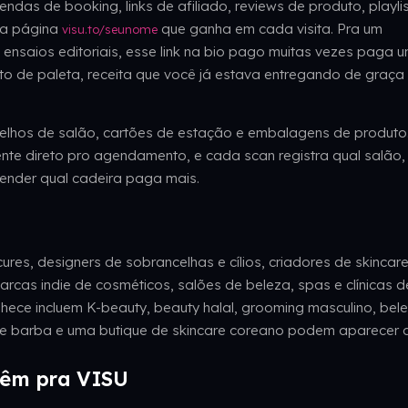
das de booking, links de afiliado, reviews de produto, playli
ica página
que ganha em cada visita. Pra um
visu.to/seunome
 ensaios editoriais, esse link na bio pago muitas vezes paga 
to de paleta, receita que você já estava entregando de graça
elhos de salão, cartões de estação e embalagens de produto
ente direto pro agendamento, e cada scan registra qual salão,
ntender qual cadeira paga mais.
ures, designers de sobrancelhas e cílios, criadores de skincare
marcas indie de cosméticos, salões de beleza, spas e clínicas d
nhece incluem K-beauty, beauty halal, grooming masculino, bel
de barba e uma butique de skincare coreano podem aparecer a
 vêm pra VISU