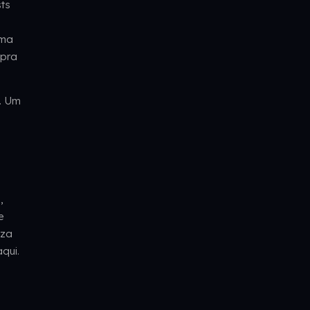
sts
uma
 pra
. Um
,
e
eza
qui.