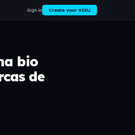
Sign in
Create your VISU
na bio
rcas de