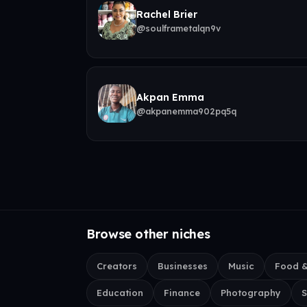
Rachel Brier
a
@soulframetalqn9v
Akpan Emma
a
@akpanemma902pq5q
Browse other niches
Creators
Businesses
Music
Food &
Education
Finance
Photography
S