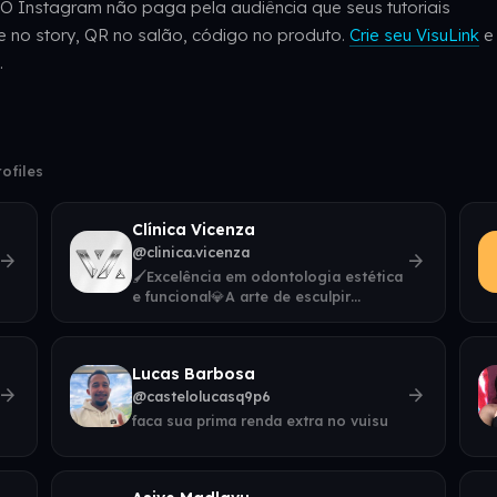
. O Instagram não paga pela audiência que seus tutoriais
ue no story, QR no salão, código no produto.
Crie seu VisuLink
e
.
ofiles
Clínica Vicenza
@clinica.vicenza
rrow_forward
arrow_forward
🖌️Excelência em odontologia estética
e funcional💎A arte de esculpir
sorrisos naturais e únicos🔬
Tecnologia • Precisão •
Lucas Barbosa
rrow_forward
arrow_forward
@castelolucasq9p6
faca sua prima renda extra no vuisu