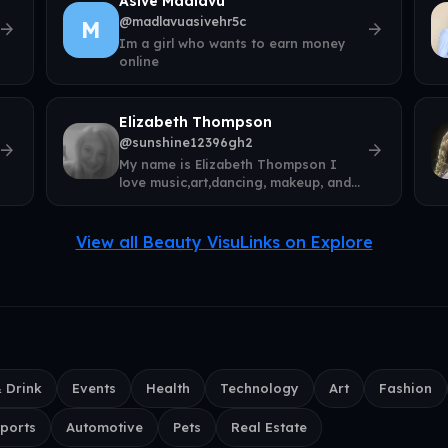
Asive Madlavu
@madlavuasivehr5c
M
rrow_forward
arrow_forward
Im a girl who wants to earn money
online
Elizabeth Thompson
@sunshine12396gh2
rrow_forward
arrow_forward
My name is Elizabeth Thompson I
love music,art,dancing, makeup, and
new businesses!!
View all Beauty VisuLinks on Explore
 Drink
Events
Health
Technology
Art
Fashion
ports
Automotive
Pets
Real Estate