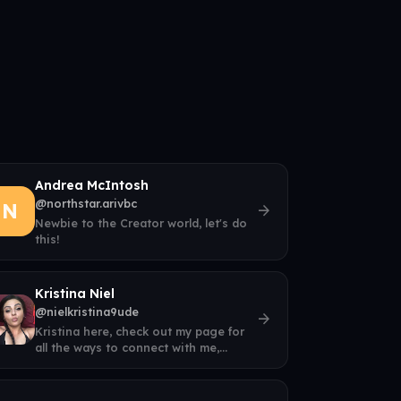
Andrea McIntosh
@northstar.arivbc
N
arrow_forward
Newbie to the Creator world, let's do
this!
Kristina Niel
@nielkristina9ude
arrow_forward
Kristina here, check out my page for
all the ways to connect with me,
thanks!