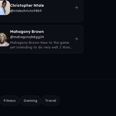
Christopher Ntale
arrow_forward
@ntalechristo98b9
Mahagony Brown
@mahagonyb8gg24
arrow_forward
Mahagony Brown New to the game
yet intending to do very well. I thank
you for this opportunity to Excel
Fitness
Gaming
Travel