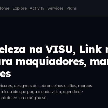
Home
Explore
Activity
Services
Plans
eleza na VISU, Link 
ra maquiadores, ma
ões
cures, designers de sobrancelhas e cílios, marcas
ink na bio que paga a cada visita, agenda de
 contato em uma página só.