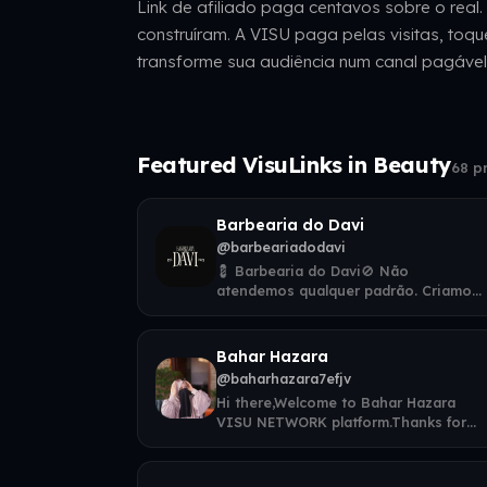
Link de afiliado paga centavos sobre o real
construíram. A VISU paga pelas visitas, toq
transforme sua audiência num canal pagável
Featured VisuLinks in Beauty
68 pr
Barbearia do Davi
@barbeariadodavi
a
💈 Barbearia do Davi🚫 Não
atendemos qualquer padrão. Criamos.
🎯 Precisão, disciplina e respeito em
cada detalhe.📍 Cidade N
Bahar Hazara
@baharhazara7efjv
a
Hi there,Welcome to Bahar Hazara
VISU NETWORK platform.Thanks for
visiting