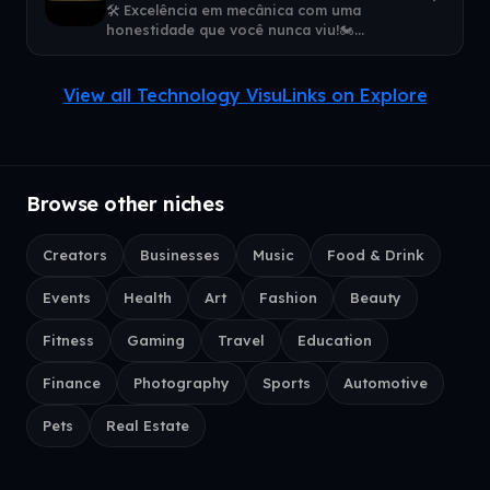
🛠️ Excelência em mecânica com uma
honestidade que você nunca viu!🏍️
Mecânica especializada em motos🔥 Há
quase uma década
View all Technology VisuLinks on Explore
Browse other niches
Creators
Businesses
Music
Food & Drink
Events
Health
Art
Fashion
Beauty
Fitness
Gaming
Travel
Education
Finance
Photography
Sports
Automotive
Pets
Real Estate