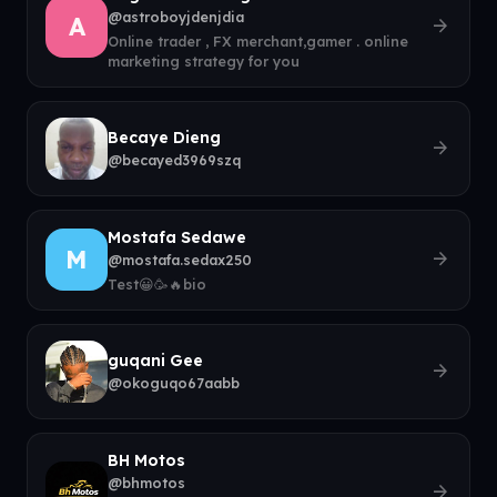
@astroboyjdenjdia
A
arrow_forward
Online trader , FX merchant,gamer . online
marketing strategy for you
Becaye Dieng
arrow_forward
@becayed3969szq
Mostafa Sedawe
M
arrow_forward
@mostafa.sedax250
Test😀🥳🔥bio
guqani Gee
arrow_forward
@okoguqo67aabb
BH Motos
@bhmotos
arrow_forward