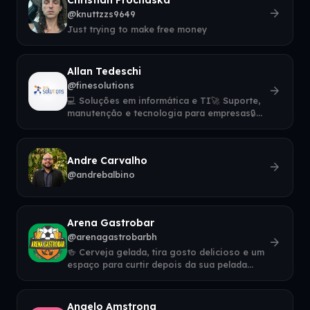
arrow_forward
@knuttzzs9649
Just trying to make free money
Allan Tedeschi
@finesolutions
arrow_forward
💻 Soluções em informática e TI🚀 Suporte,
manutenção e tecnologia para empresas🔒
Segurança, performance e estabilidade⚡ A
Andre Carvalho
arrow_forward
@andrebalbino
Arena Gastrobar
@arenagastrobarbh
arrow_forward
🍻 Cerveja gelada, tira gosto delicioso e um
espaço para curtir depois da sua pelada
com os amigos.📍 Ficamos no bar da @f
Angelo Amstrong