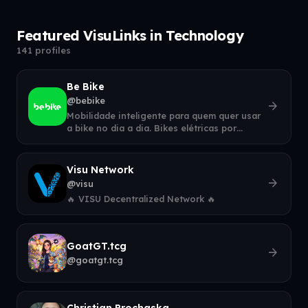
Featured VisuLinks in Technology
141 profiles
Be Bike
@bebike
arrow_forward
Mobilidade inteligente para quem quer usar
a bike no dia a dia. Bikes elétricas por
assinatura + suporte completo. Mais
Visu Network
arrow_forward
@visu
🔥 VISU Decentralized Network 🔥
GoatGT.tcg
arrow_forward
@goatgt.tcg
Christian Prochaska