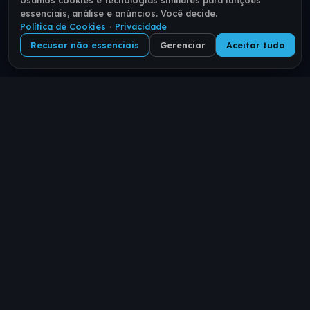
Usamos cookies e tecnologias similares para funções
essenciais, análise e anúncios. Você decide.
Política de Cookies
·
Privacidade
Recusar não essenciais
Gerenciar
Aceitar tudo
Sua identidade digital. Um link.
Recompensas reais.
PRODUTO
RECURSOS
Como funciona
Ajuda
Planos
Blog
Explorar
Casos de Uso
Atividade
Parceiros
Replay