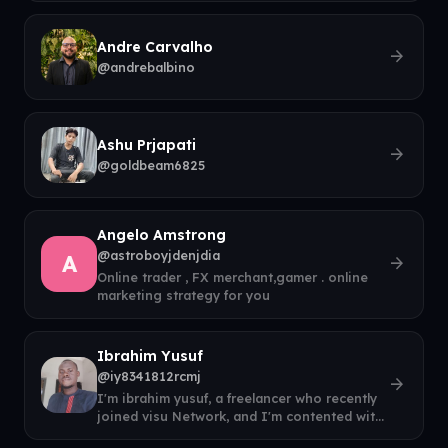
Andre Carvalho
arrow_forward
@andrebalbino
Ashu Prjapati
arrow_forward
@goldbeam6825
Angelo Amstrong
@astroboyjdenjdia
A
arrow_forward
Online trader , FX merchant,gamer . online
marketing strategy for you
Ibrahim Yusuf
@iy8341812rcmj
arrow_forward
I'm ibrahim yusuf, a freelancer who recently
joined visu Network, and I'm contented with
it. I do the following, conten