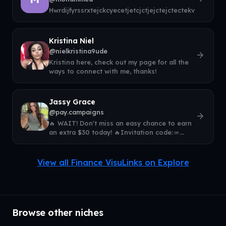
Hwrdijfyrssrxtejckcyecetjetcjctjejctejctectekvetetvke
Kristina Niel
@nielkristina9ude
arrow_forward
Kristina here, check out my page for all the
ways to connect with me, thanks!
Jassy Grace
@pay.campaigns
arrow_forward
🔥 WAIT! Don't miss an easy chance to earn
an extra $30 today! 🔥Invitation code:🫴
oCDW8hvho✅ Claim the available Red Packe
View all Finance VisuLinks on Explore
Browse other niches