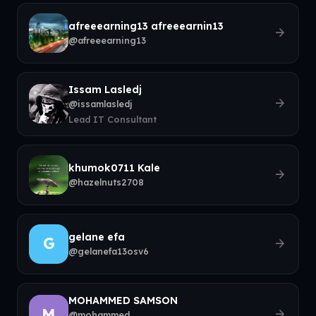
afreeearning13 afreeearnin13
arrow_forward
@afreeearning13
Issam Lasledj
arrow_forward
@issamlasledj
Lead IT Consultant
khumok0711 Kale
arrow_forward
@hazelnuts2708
gelane efa
G
arrow_forward
@gelanefa13osv6
MOHAMMED SAMSON
M
arrow_forward
@mohammed