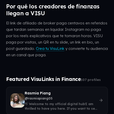
Por qué los creadores de finanzas
llegan a VISU
El link de afiliado de broker paga centavos en referidos
que tardan semanas en liquidar. Instagram no paga
por los reels explicativos que te tomaron horas. VISU
paga por visitas, un QR en tu slide, un link en bio, un
post guardado.
Crea tu VisuLink
y convierte tu audiencia
en un canal que paga.
Featured VisuLinks in Finance
107 profiles
Rasmia Piang
@rasmiapiang05
arrow_forward
👋 Welcome to my official digital hub!I am
thrilled to have you here. If you want to see
what I am up to right now, come