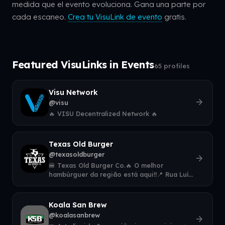
medida que el evento evoluciona. Gana una parte por
cada escaneo.
Crea tu VisuLink de evento
gratis.
Featured VisuLinks in Events
65 profiles
Visu Network
arrow_forward
@visu
🔥 VISU Decentralized Network 🔥
Texas Old Burger
@texasoldburger
arrow_forward
🍔 Texas Old Burger Co.🔥 O melhor
hambúrguer da região está aqui!!📍 Rua Luís
Parzianelo, 133, Fraron, Pato Branco - PR👇 F
Koala San Brew
@koalasanbrew
arrow_forward