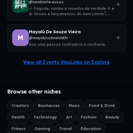
@semlimite.eusou
arrow_forward
🎶 Pagode, samba e resenha de verdade 🥁🔥
🎤 Shows e lançamentos do Sem Limite👇
Ouça agora e contrate para seu evento
Mayalú De Souza Vieira
M
arrow_forward
@mayalucobranmkfv
Sou uma pessoa sonhadora e resiliente.
View all Events VisuLinks on Explore
Browse other niches
Creators
Businesses
Music
Food & Drink
Health
Technology
Art
Fashion
Beauty
Fitness
Gaming
Travel
Education