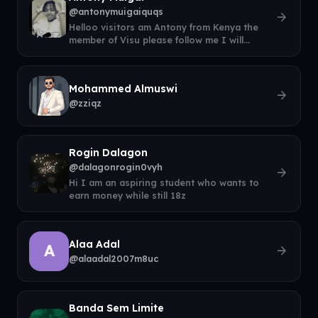
@antonymuigaiquqs
arrow_forward
Helloo visitors am Antony from Kenya the
member of Visu please follow me I will
appreciate thank you. And I will follow
Mohammed Almuswi
arrow_forward
@zziqz
Rogin Dalagon
@dalagonrogin0vyh
arrow_forward
Hi I am an aspiring student who wants to
earn money while still 18z
Alaa Adal
A
arrow_forward
@alaadal2007m8uc
Banda Sem Limite