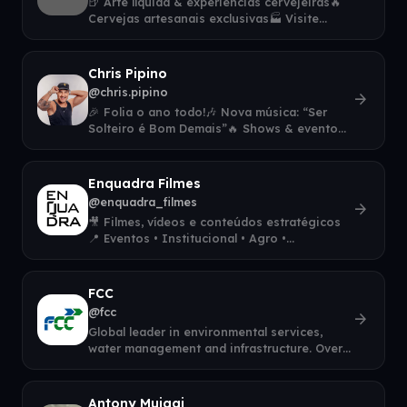
🍺 Arte líquida & experiências cervejeiras🔥
Cervejas artesanais exclusivas🏭 Visite
nossa fábrica em Nova Lima🎉 Eventos, a
Chris Pipino
@chris.pipino
arrow_forward
🎉 Folia o ano todo!🎶 Nova música: “Ser
Solteiro é Bom Demais”🔥 Shows & eventos
👇 Agenda, contratação e novidades
Enquadra Filmes
@enquadra_filmes
arrow_forward
🎥 Filmes, vídeos e conteúdos estratégicos
📍 Eventos • Institucional • Agro •
Imobiliário🚁 Drone | Cinema | Storytelling👇
FCC
@fcc
arrow_forward
Global leader in environmental services,
water management and infrastructure. Over
100 years transforming cities with su
Antony Muigai