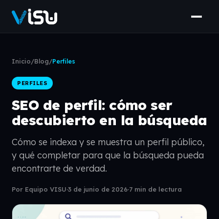
Inicio
/
Blog
/
Perfiles
PERFILES
SEO de perfil: cómo ser
descubierto en la búsqueda
Cómo se indexa y se muestra un perfil público,
y qué completar para que la búsqueda pueda
encontrarte de verdad.
Por Equipo VISU
·
3 de junio de 2026
·
7 min de lectura