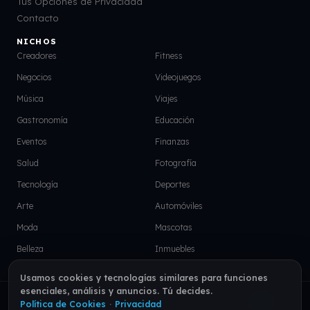
Tus Opciones de Privacidad
Contacto
NICHOS
Creadores
Fitness
Negocios
Videojuegos
Música
Viajes
Gastronomía
Educación
Eventos
Finanzas
Salud
Fotografía
Tecnología
Deportes
Arte
Automóviles
Moda
Mascotas
Belleza
Inmuebles
Usamos cookies y tecnologías similares para funciones
esenciales, análisis y anuncios. Tú decides.
© 2026 VISU. Todos los derechos reservados.
EN
|
PT
|
ES
Política de Cookies
·
Privacidad