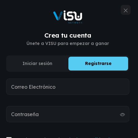
Crea tu cuenta
PLATAFORMA DE IDENTIDAD DIGITAL
Únete a VISU para empezar a ganar
Atención del
mundo real.
Iniciar sesión
Registrarse
Recompensas
Correo Electrónico
reales.
Crea tu perfil, comparte campañas QR y gana con
Contraseña
interacciones del mundo real.