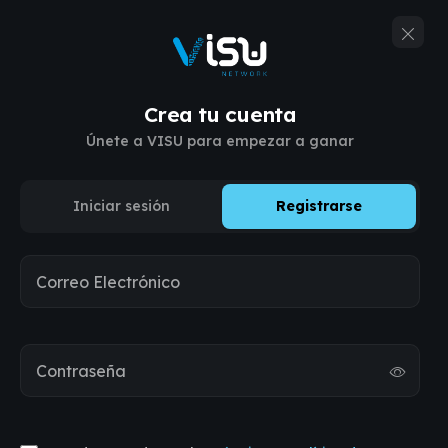
Crea tu cuenta
PLATAFORMA DE IDENTIDAD DIGITAL
Únete a VISU para empezar a ganar
Atención del
mundo real.
Iniciar sesión
Registrarse
Recompensas
Correo Electrónico
reales.
Crea tu perfil, comparte campañas QR y gana con
Contraseña
interacciones del mundo real.