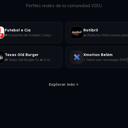
Perfiles reales de la comunidad VISU.
Futebol e Cia
Rotibril
⚽ Escolinha de Futebol | Caiçara • Eldorado🏟️ Reserva de Quadras | Eldorado • Caiçara • Moema🏖️ Beach Sports | Futevôlei
Texas Old Burger
Xmotion Belém
🍔 Texas Old Burger Co.🔥 O melhor hambúrguer da região está aqui!!📍 Rua Luís Parzianelo, 133, Fraron, Pato Branco - PR👇 F
arrow_forward
Explorar más