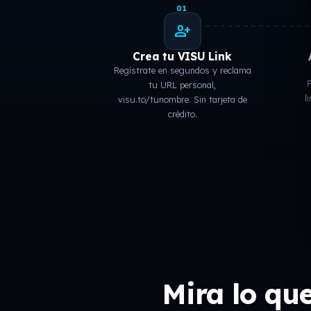
01
person_add
Crea tu VISU Link
Regístrate en segundos y reclama
P
tu URL personal,
l
visu.to/tunombre. Sin tarjeta de
crédito.
Mira lo qu