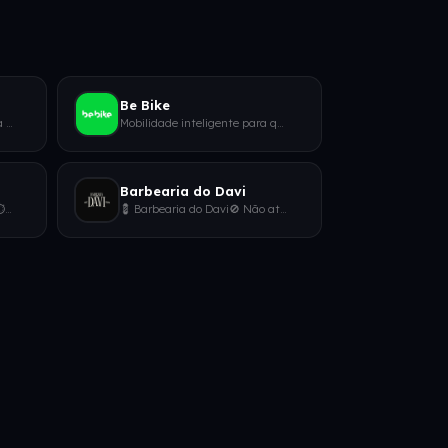
Be Bike
🚗 Produtos Profissionais para Estética Automotiva🧴 Lava Jato • Polimento • Detailing • E mais📦 Atacado e varejo📍 Calafat
Mobilidade inteligente para quem quer usar a bike no dia a dia. Bikes elétricas por assinatura + suporte completo. Mais
Barbearia do Davi
⚡ Treino com tecnologia EMS⏱️ Resultados em apenas 25 minutos💪 Força • Emagrecimento • Condicionamento📍 Xmotion EMS Belé
💈 Barbearia do Davi🚫 Não atendemos qualquer padrão. Criamos.🎯 Precisão, disciplina e respeito em cada detalhe.📍 Cidade N