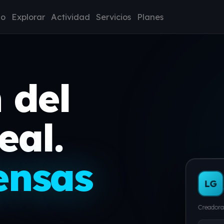
io
Explorar
Actividad
Servicios
Planes
 del
eal.
ensas
LG
Creadora