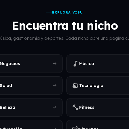
EXPLORA VISU
Encuentra tu nicho
úsica, gastronomía y deportes. Cada nicho abre una página cur
music_note
arrow_forward
Negocios
Música
memory
arrow_forward
Salud
Tecnología
fitness_center
arrow_forward
Belleza
Fitness