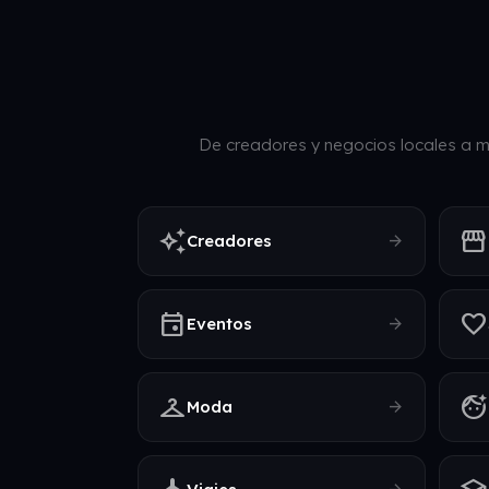
De creadores y negocios locales a m
auto_awesome
storefront
arrow_forward
Creadores
event
favorite
arrow_forward
Eventos
checkroom
face_retouching_natural
arrow_forward
Moda