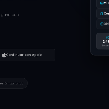
photo_camera
Mi 
shopping_bag
Co
y gana con
play_circle
Últ
qr_code_scanner
2,4
Escan
Continuar con Apple
 están ganando