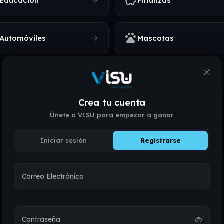
savings
arrow_forward
Educación
Finanzas
pets
arrow_forward
Automóviles
Mascotas
Crea tu cuenta
Únete a VISU para empezar a ganar
SIMPLE POR DISEÑO
Iniciar sesión
Registrarse
Cómo funciona
Correo Electrónico
Listo en menos de dos minutos.
Contraseña