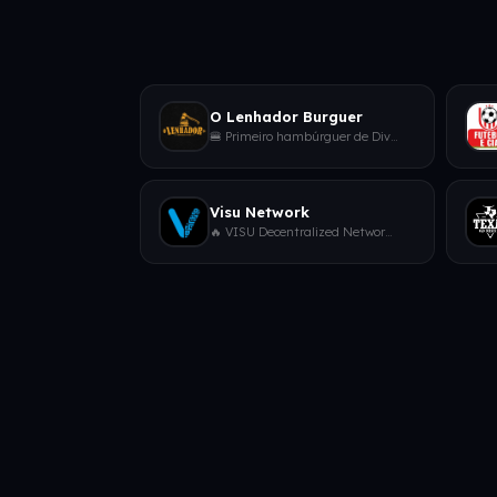
O Lenhador Burguer
🍔 Primeiro hambúrguer de Divinópolis no pão de sal🔥 Feito na brasa🕖 Quarta à Domingo de 19h às 22h30📍Rua Prof. Alice Sab
Visu Network
🔥 VISU Decentralized Network 🔥