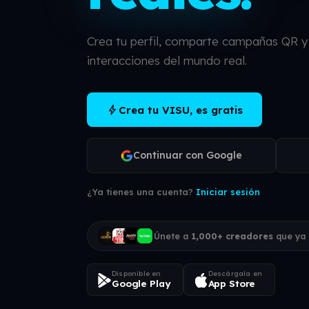
Crea tu perfil, comparte campañas QR 
interacciones del mundo real.
bolt
Crea tu VISU, es gratis
Continuar con Google
¿Ya tienes una cuenta?
Iniciar sesión
Únete a
1,000+ creadores
que ya
Disponible en
Descárgala en
Google Play
App Store