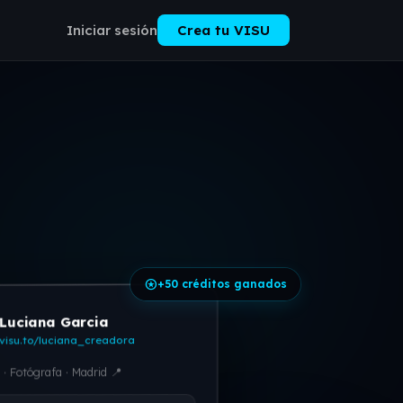
Iniciar sesión
Crea tu VISU
stars
+50 créditos ganados
Luciana Garcia
visu.to/luciana_creadora
 · Fotógrafa · Madrid 📍