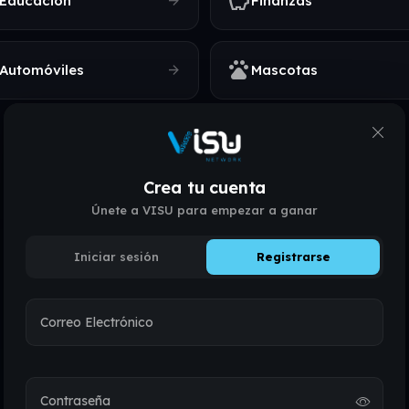
savings
arrow_forward
Educación
Finanzas
pets
arrow_forward
Automóviles
Mascotas
Crea tu cuenta
Únete a VISU para empezar a ganar
SIMPLE POR DISEÑO
Iniciar sesión
Registrarse
Cómo funciona
Correo Electrónico
Listo en menos de dos minutos.
Contraseña