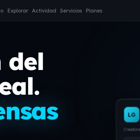
io
Explorar
Actividad
Servicios
Planes
 del
eal.
ensas
LG
Creadora