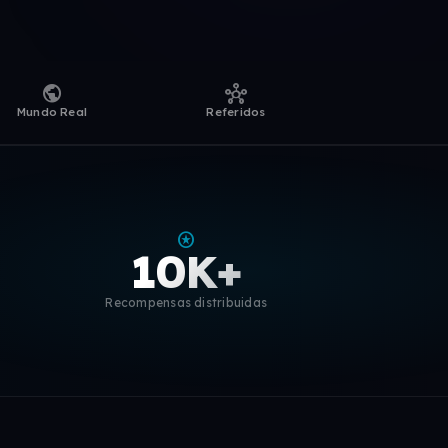
public
hub
Mundo Real
Referidos
stars
10K+
Recompensas distribuidas