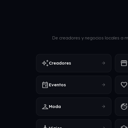
De creadores y negocios locales a m
auto_awesome
storefront
arrow_forward
Creadores
event
favorite
arrow_forward
Eventos
checkroom
face_retouching_natural
arrow_forward
Moda