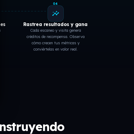
04
insights
tes
Rastrea resultados y gana
u
Cada escaneo y visita genera
créditos de recompensa. Observa
cómo crecen tus métricas y
conviértelas en valor real.
onstruyendo