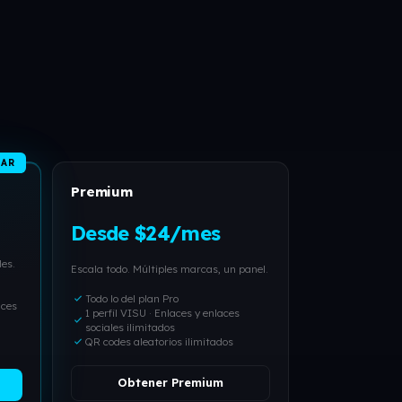
LAR
Premium
Desde $24/mes
les.
Escala todo. Múltiples marcas, un panel.
check_small
Todo lo del plan Pro
aces
1 perfil VISU · Enlaces y enlaces
check_small
sociales ilimitados
check_small
QR codes aleatorios ilimitados
Obtener Premium