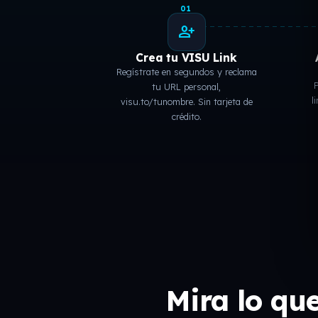
01
person_add
Crea tu VISU Link
Regístrate en segundos y reclama
P
tu URL personal,
l
visu.to/tunombre. Sin tarjeta de
crédito.
Mira lo qu