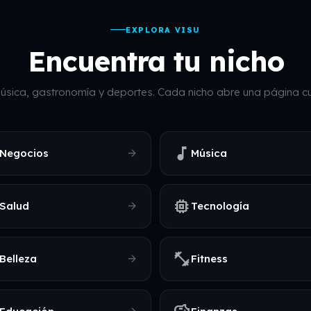
EXPLORA VISU
Encuentra tu nicho
úsica, gastronomía y deportes. Cada nicho abre una página cur
music_note
arrow_forward
Negocios
Música
memory
arrow_forward
Salud
Tecnología
fitness_center
arrow_forward
Belleza
Fitness