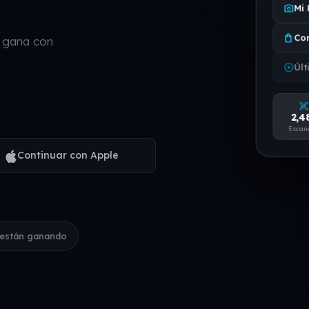
photo_camera
Mi 
shopping_bag
Co
y gana con
play_circle
Últ
qr_code_scanner
2,4
Escan
Continuar con Apple
 están ganando